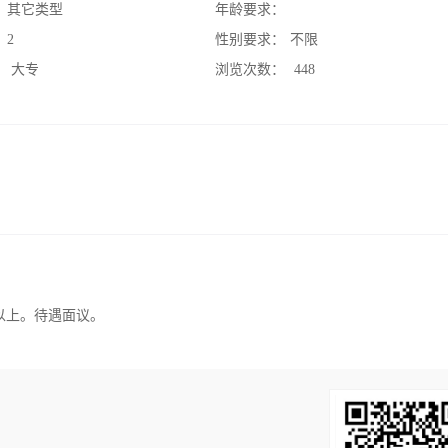
：
其它类型
年龄要求：
：
2
性别要求：
不限
：
大专
浏览次数：
448
以上。待遇面议。