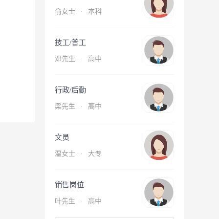
俞女士
·
本科
技工/普工
邓先生
·
高中
行政/后勤
梁先生
·
高中
文员
温女士
·
大专
销售岗位
叶先生
·
高中